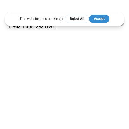
Kontakt
T:
+43 1 4051383 DW21
E:
office@oegai.org
W:
www.oegai.org
Specials
50 Jahre ÖGAI
Next Generation
Meetings
Rechtliches
Impressum