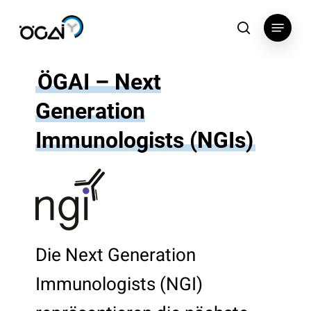
Skip
Menu
to
search
main
content
ÖGAI – Next
Generation
Immunologists (NGIs)
Die Next Generation
Immunologists (NGI)