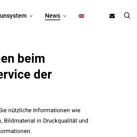
se
email
unsystem
News
men
beim
ervice
der
ie nützliche Informationen wie
Bildmaterial in Druckqualität und
formationen.