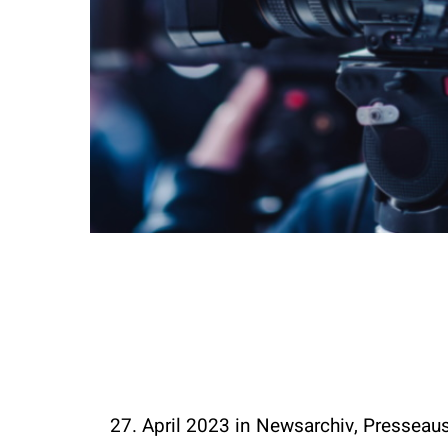
Hit enter to search or ESC to close
27. April 2023
in
Newsarchiv
,
Presseau