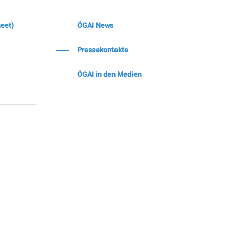
heet)
ÖGAI News
Pressekontakte
ÖGAI in den Medien