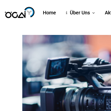
Skip
to
Home
Über Uns
Ak
main
content