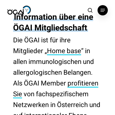
Skip
Menu
to
search
Information über eine
main
content
ÖGAI Mitgliedschaft
Die ÖGAI ist für ihre
Mitglieder „
Home base
“ in
allen immunologischen und
allergologischen Belangen.
Als ÖGAI Member
profitieren
Sie
von fachspezifischem
Netzwerken in Österreich und