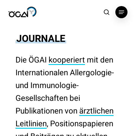
Skip
Menu
to
search
main
content
JOURNALE
Die ÖGAI
kooperiert
mit den
Internationalen Allergologie-
und Immunologie-
Gesellschaften bei
Publikationen von
ärztlichen
Leitlinien
, Positionspapieren