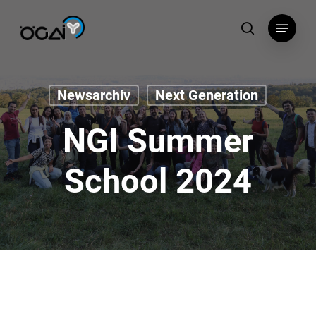
Skip
Menu
to
search
main
content
Newsarchiv
Next Generation
NGI Summer
School 2024