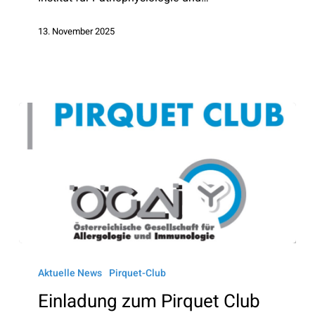
13. November 2025
Einladung
zum
Aktuelle News
Pirquet-Club
Pirquet
Einladung zum Pirquet Club
Club