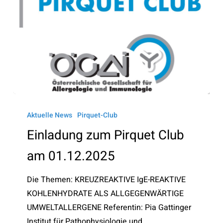
Einladung
zum
Aktuelle News
Pirquet-Club
Pirquet
Einladung zum Pirquet Club
Club
am 01.12.2025
am
01.12.2025
Die Themen: KREUZREAKTIVE IgE-REAKTIVE
KOHLENHYDRATE ALS ALLGEGENWÄRTIGE
UMWELTALLERGENE Referentin: Pia Gattinger
Institut für Pathophysiologie und…