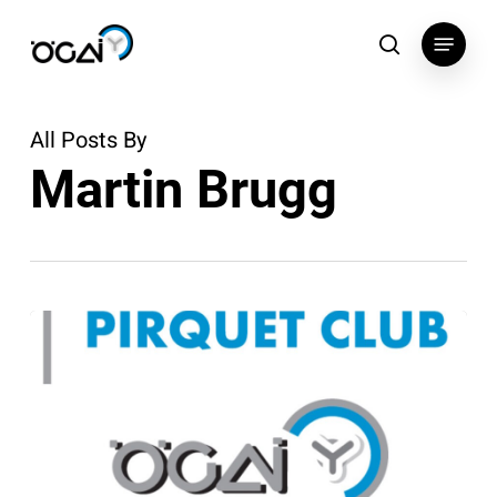
Skip
Menu
to
search
main
content
All Posts By
Martin Brugg