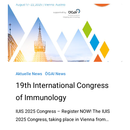
19th
International
Aktuelle News
ÖGAI News
Congress
19th International Congress
of
of Immunology
Immunology
IUIS 2025 Congress – Register NOW! The IUIS
2025 Congress, taking place in Vienna from…