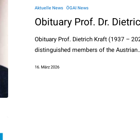
Dr.
Aktuelle News
ÖGAI News
Dietrich
Obituary Prof. Dr. Dietri
Kraft
Obituary Prof. Dietrich Kraft (1937 – 2
distinguished members of the Austrian
16. März 2026
Einladung
zum