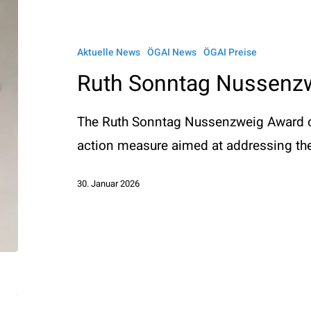
Sonntag
Nussenzweig
Aktuelle News
ÖGAI News
ÖGAI Preise
–
Ruth Sonntag Nussenz
Award
The Ruth Sonntag Nussenzweig Award co
action measure aimed at addressing th
30. Januar 2026
Einladung