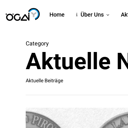
Skip
to
Home
Über Uns
Ak
main
content
Category
Aktuelle 
Aktuelle Beiträge