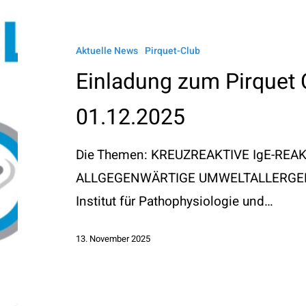
zum
Pirquet
Aktuelle News
Pirquet-Club
Club
Einladung zum Pirquet
am
01.12.2025
01.12.2025
Die Themen: KREUZREAKTIVE IgE-RE
ALLGEGENWÄRTIGE UMWELTALLERGENE R
Institut für Pathophysiologie und…
13. November 2025