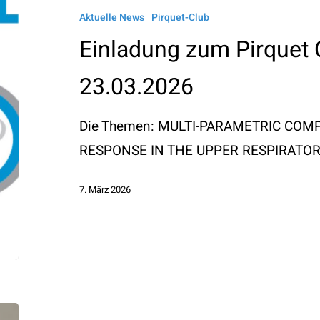
Pirquet
Aktuelle News
Pirquet-Club
Club
Einladung zum Pirquet
am
23.03.2026
23.03.2026
Die Themen: MULTI-PARAMETRIC COM
RESPONSE IN THE UPPER RESPIRATORY
7. März 2026
Ruth