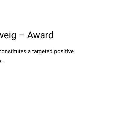
weig – Award
nstitutes a targeted positive
e…