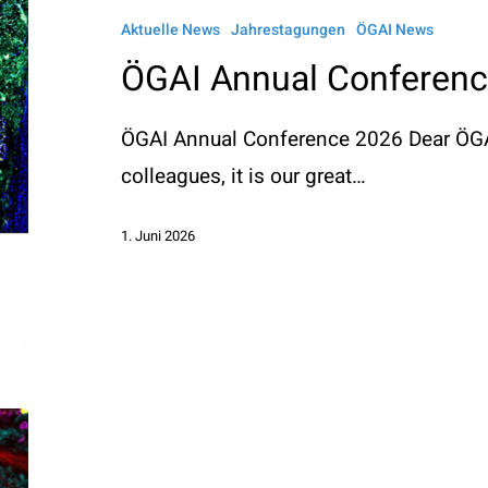
Conference
Aktuelle News
Jahrestagungen
ÖGAI News
2026
ÖGAI Annual Conferen
ÖGAI Annual Conference 2026 Dear ÖGA
colleagues, it is our great…
1. Juni 2026
Kick-
off