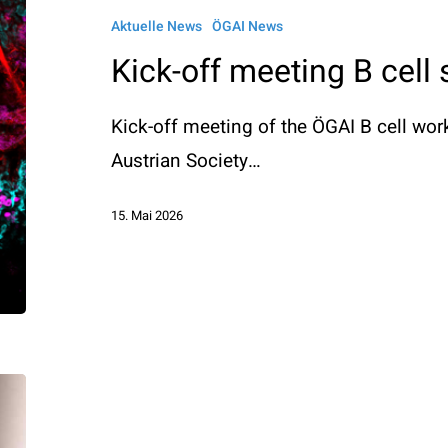
meeting
Aktuelle News
ÖGAI News
B
Kick-off meeting B cell
cell
study
Kick-off meeting of the ÖGAI B cell wo
group
Austrian Society…
15. Mai 2026
Obituary
Prof.