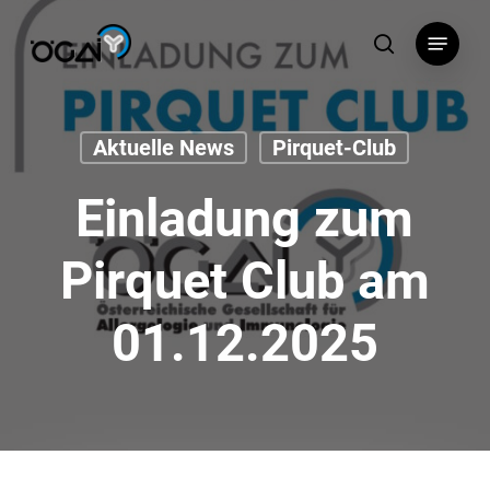
Skip
Menu
to
search
main
content
Aktuelle News
Pirquet-Club
Einladung zum
Pirquet Club am
01.12.2025