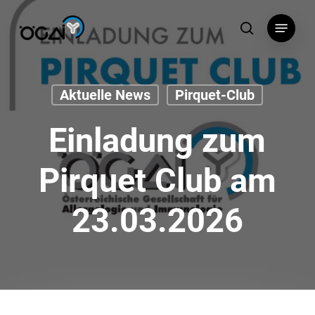
Skip
Menu
to
search
main
content
Aktuelle News
Pirquet-Club
Einladung zum
Pirquet Club am
23.03.2026