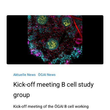
Kick-
off
Aktuelle News
ÖGAI News
meeting
Kick-off meeting B cell study
B
group
cell
study
Kick-off meeting of the ÖGAI B cell working
group