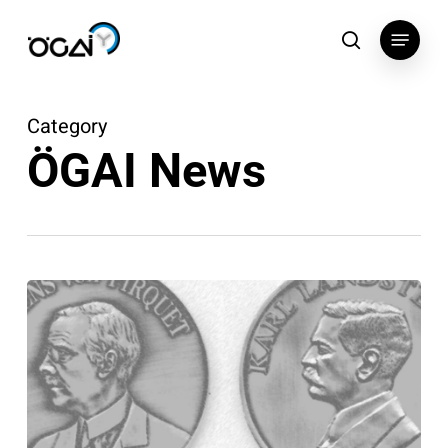
Skip
Menu
to
search
main
content
Category
ÖGAI News