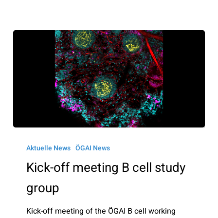
Kick-
off
Aktuelle News
ÖGAI News
meeting
Kick-off meeting B cell study
B
group
cell
study
Kick-off meeting of the ÖGAI B cell working
group