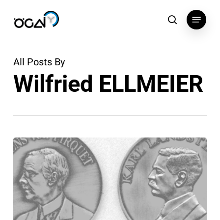
Skip
Menu
to
search
main
content
All Posts By
Wilfried ELLMEIER