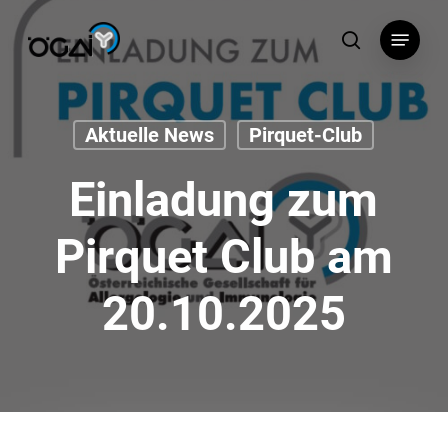
Skip
Menu
to
search
main
content
Aktuelle News
Pirquet-Club
Einladung zum
Pirquet Club am
20.10.2025