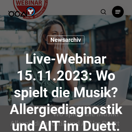
Skip
Menu
to
search
main
content
Newsarchiv
Live-Webinar
15.11.2023: Wo
spielt die Musik?
Allergiediagnostik
und AIT im Duett.