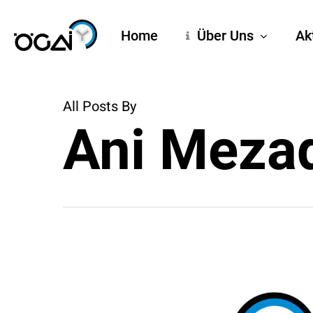
Skip
to
Home
Über Uns
Ak
main
content
All Posts By
Ani Meza