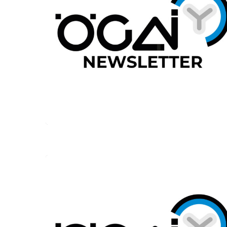
Hit enter to search or ESC to close