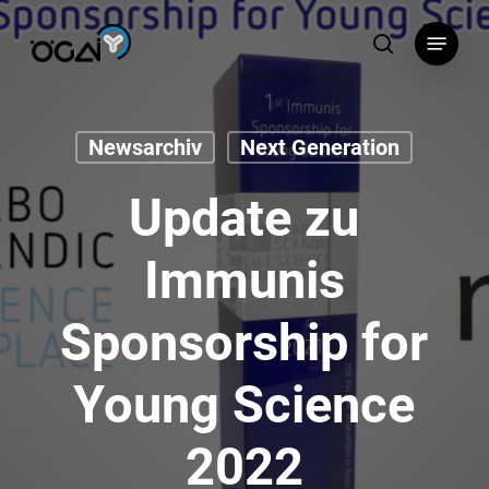
Skip
Menu
to
search
main
content
Newsarchiv
Next Generation
Update zu
Immunis
Sponsorship for
Young Science
2022