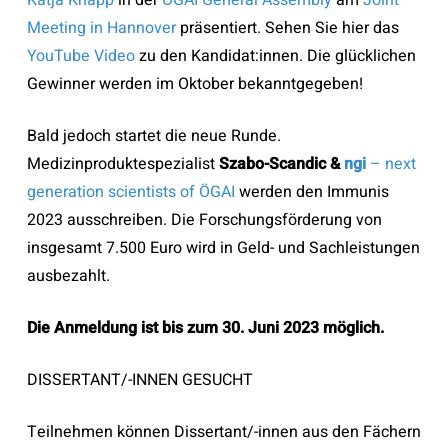
Katj
a Knapp
in der
ÖGAI General Assembly
am
Joint
Meeting in Hannover
präsentiert. Sehen Sie hier das
YouTube Video
zu den Kandidat:innen. Die glücklichen
Gewinner werden im Oktober bekanntgegeben!
Bald jedoch startet die neue Runde.
Medizinproduktespezialist
Szabo-Scandic
&
ngi
– next
generation scientists of ÖGAI
werden den Immunis
2023 ausschreiben. Die Forschungsförderung von
insgesamt 7.500 Euro wird in Geld- und Sachleistungen
ausbezahlt.
Die Anmeldung ist bis zum 30. Juni 2023 möglich.
DISSERTANT/-INNEN GESUCHT
Teilnehmen können Dissertant/-innen aus den Fächern