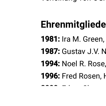
Kontak
Ehrenmitgliede
T:
+43
1981:
Ira M. Green
E:
offi
Become a member
W:
www
1987:
Gustav J.V. N
1994:
Noel R. Rose
1996:
Fred Rosen, 
© 2026 ÖGAI. Created by
DocBrown Media
2000:
Ethan Shevac
2002:
Fritz Melcher