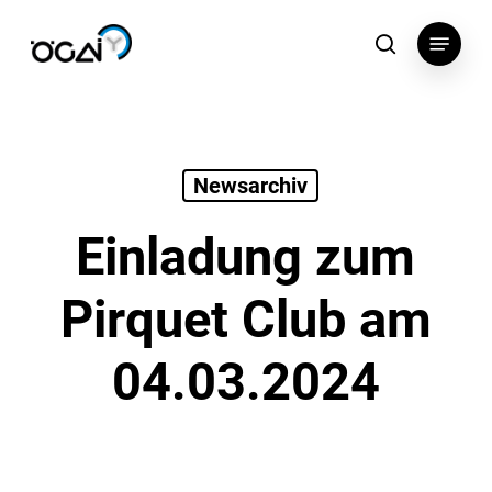
Skip
Menu
to
search
main
content
Newsarchiv
Einladung zum
Pirquet Club am
04.03.2024