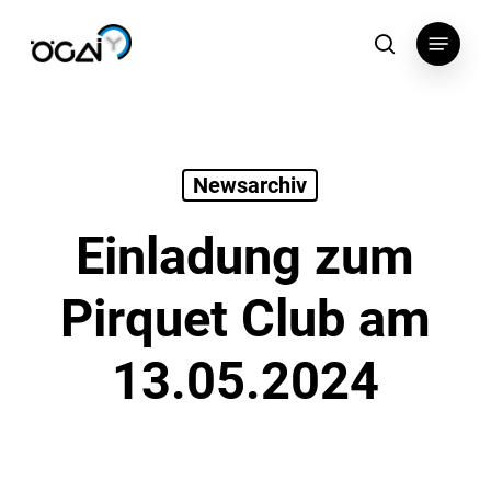
Skip
Menu
to
search
main
content
Newsarchiv
Einladung zum
Pirquet Club am
13.05.2024