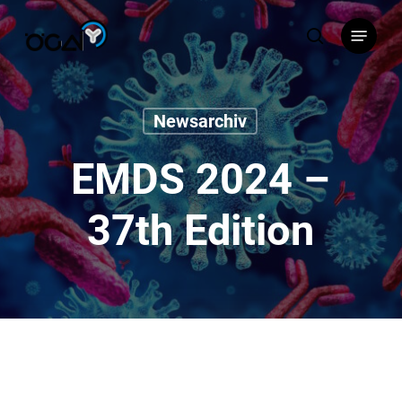
Skip
Menu
to
search
main
content
Newsarchiv
EMDS 2024 –
37th Edition