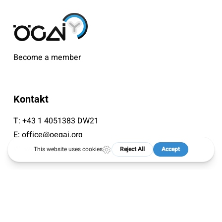
Become a member
Kontakt
T:
+43 1 4051383 DW21
E:
office@oegai.org
W:
www.oegai.org
Specials
50 Jahre ÖGAI
Next Generation