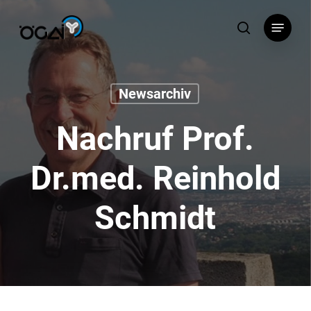
Skip
Menu
to
search
main
content
Newsarchiv
Nachruf Prof.
Dr.med. Reinhold
Schmidt