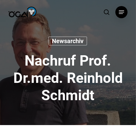
Skip
Menu
to
search
main
content
Newsarchiv
Nachruf Prof.
Dr.med. Reinhold
Schmidt