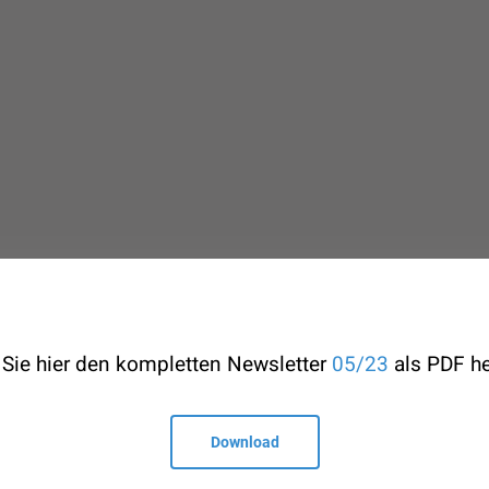
Sie hier den kompletten Newsletter
05/23
als PDF he
t
Specials
 1 4051383 DW21
50 Jahre ÖGAI
Download
ce@oegai.org
Next Generation