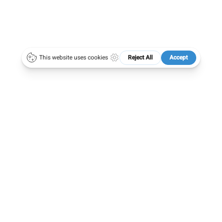
.oegai.org
Meetings