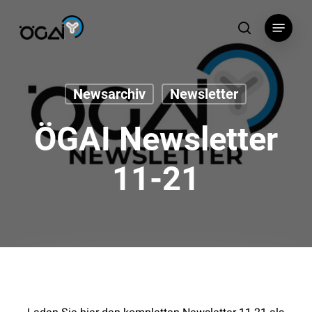
Skip
Menu
to
search
main
content
Newsarchiv
Newsletter
ÖGAI Newsletter
11-21