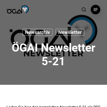
Skip
Menu
to
search
main
content
Newsarchiv
Newsletter
ÖGAI Newsletter
5-21