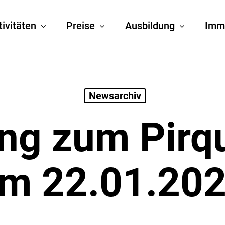
tivitäten
Preise
Ausbildung
Imm
Newsarchiv
ng zum Pirq
m 22.01.20