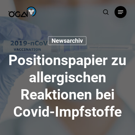
Skip
Menu
to
search
main
content
Newsarchiv
Positionspapier zu
allergischen
Reaktionen bei
Covid-Impfstoffe