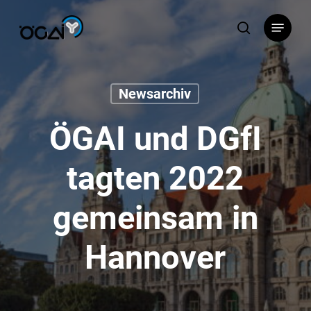
Skip
Menu
to
search
main
content
Newsarchiv
ÖGAI und DGfI
tagten 2022
gemeinsam in
Hannover