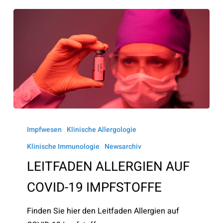
LEITFADEN
ALLERGIEN
Impfwesen
Klinische Allergologie
AUF
Klinische Immunologie
Newsarchiv
COVID-
LEITFADEN ALLERGIEN AUF
19
COVID-19 IMPFSTOFFE
IMPFSTOFFE
Finden Sie hier den Leitfaden Allergien auf