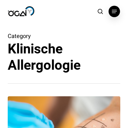
Skip
Menu
to
search
main
content
Category
Klinische
Allergologie