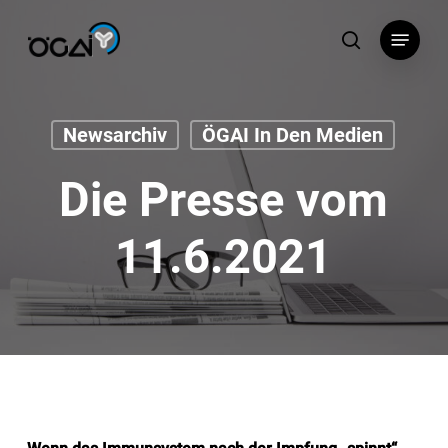
Skip
Menu
to
search
main
content
Newsarchiv
ÖGAI In Den Medien
Die Presse vom
11.6.2021