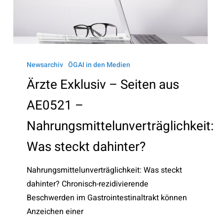
Ärzte
Exklusiv
Newsarchiv
ÖGAI in den Medien
–
Ärzte Exklusiv – Seiten aus
Seiten
AE0521 –
aus
AE0521
Nahrungsmittelunverträglichkeit:
–
Was steckt dahinter?
Nahrungsmittelunverträglichkeit:
Was
Nahrungsmittelunverträglichkeit: Was steckt
steckt
dahinter? Chronisch-rezidivierende
dahinter?
Beschwerden im Gastrointestinaltrakt können
Anzeichen einer