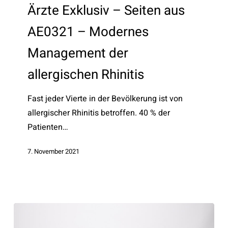
–
Ärzte Exklusiv – Seiten aus
Seiten
AE0321 – Modernes
aus
AE0321
Management der
–
allergischen Rhinitis
Modernes
Management
Fast jeder Vierte in der Bevölkerung ist von
der
allergischer Rhinitis betroffen. 40 % der
allergischen
Patienten…
Rhinitis
7. November 2021