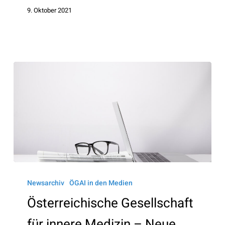
9. Oktober 2021
Österreichische
Gesellschaft
Newsarchiv
ÖGAI in den Medien
für
Österreichische Gesellschaft
innere
für innere Medizin – Neue
Medizin