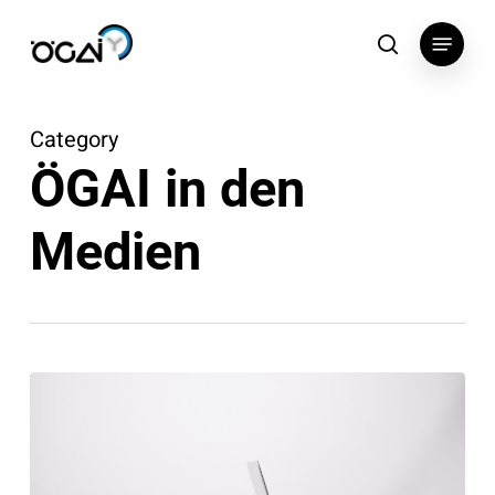
Skip
Menu
to
search
main
content
Category
ÖGAI in den
Medien