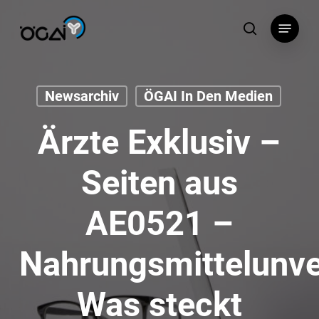
Skip
Menu
to
search
main
content
Newsarchiv
ÖGAI In Den Medien
Ärzte Exklusiv –
Seiten aus
AE0521 –
Nahrungsmittelunver
Was steckt