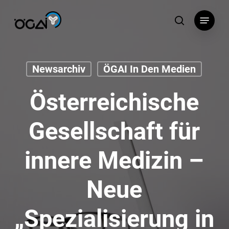
Skip
Menu
to
search
main
content
Newsarchiv
ÖGAI In Den Medien
Österreichische
Gesellschaft für
innere Medizin –
Neue
„Spezialisierung in