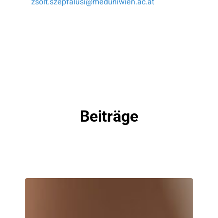
zsolt.szepfalusi@meduniwien.ac.at
Beiträge
ÖGAI
proudly
presents: