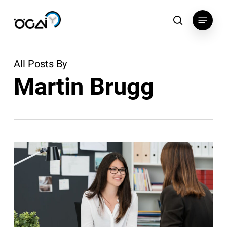
Skip
Menu
to
search
main
content
All Posts By
Martin Brugg