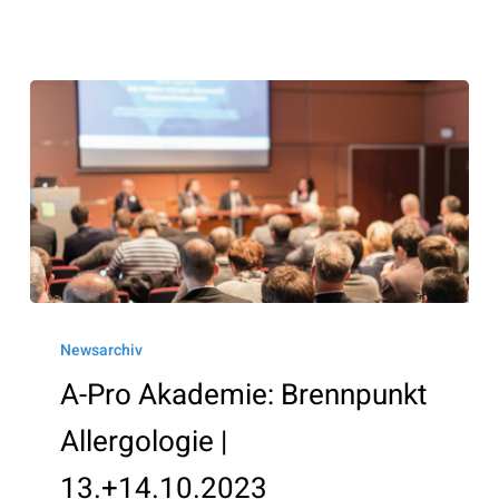
A-
Pro
Newsarchiv
Akademie:
A-Pro Akademie: Brennpunkt
Brennpunkt
Allergologie |
Allergologie
|
13.+14.10.2023