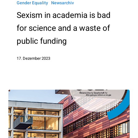
in
Gender Equality
Newsarchiv
academia
Sexism in academia is bad
is
for science and a waste of
bad
for
public funding
science
and
17. Dezember 2023
a
waste
of
public
funding