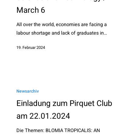
Implications
March 6
in
Science
All over the world, economies are facing a
and
labour shortage and lack of graduates in…
Technology
19. Februar 2024
/
March
6
Einladung
zum
Newsarchiv
Pirquet
Einladung zum Pirquet Club
Club
am 22.01.2024
am
22.01.2024
Die Themen: BLOMIA TROPICALIS: AN