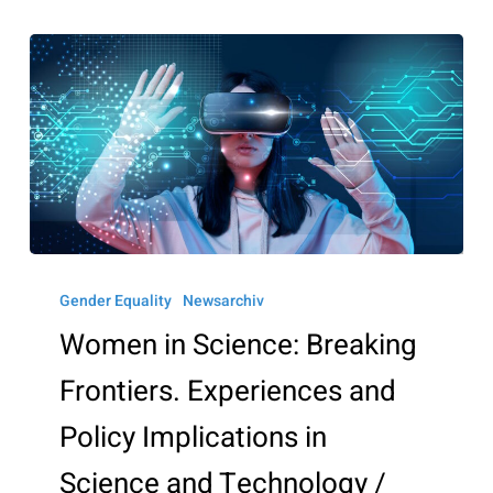
Women
in
Gender Equality
Newsarchiv
Science:
Women in Science: Breaking
Breaking
Frontiers. Experiences and
Frontiers.
Experiences
Policy Implications in
and
Science and Technology /
Policy