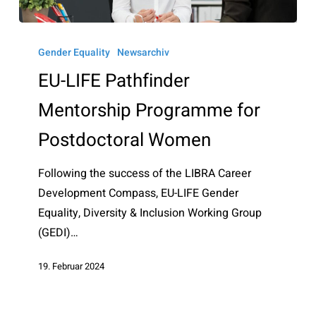
EU-
LIFE
Gender Equality
Newsarchiv
Pathfinder
EU-LIFE Pathfinder
Mentorship
Mentorship Programme for
Programme
for
Postdoctoral Women
Postdoctoral
Women
Following the success of the LIBRA Career
Development Compass, EU-LIFE Gender
Equality, Diversity & Inclusion Working Group
(GEDI)…
19. Februar 2024