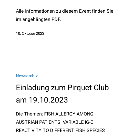
13.+14.10.2023
Alle Informationen zu diesem Event finden Sie
im angehängten PDF.
10. Oktober 2023
Einladung
zum
Newsarchiv
Pirquet
Einladung zum Pirquet Club
Club
am 19.10.2023
am
19.10.2023
Die Themen: FISH ALLERGY AMONG
AUSTRIAN PATIENTS: VARIABLE IG-E
REACTIVITY TO DIFFERENT FISH SPECIES