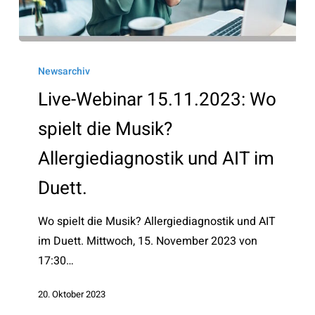
Live-
Webinar
Newsarchiv
15.11.2023:
Live-Webinar 15.11.2023: Wo
Wo
spielt die Musik?
spielt
die
Allergiediagnostik und AIT im
Musik?
Duett.
Allergiediagnostik
und
Wo spielt die Musik? Allergiediagnostik und AIT
AIT
im Duett. Mittwoch, 15. November 2023 von
im
17:30…
Duett.
20. Oktober 2023