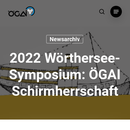
Skip
Menu
to
search
main
content
Newsarchiv
2022 Wörthersee-
Symposium: ÖGAI
Schirmherrschaft