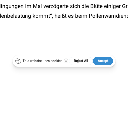
dingungen im Mai verzögerte sich die Blüte einiger G
 1 4051383 DW21
50 Jahre ÖGAI
lenbelastung kommt“, heißt es beim Pollenwarndiens
ce@oegai.org
Next Generation
.oegai.org
Meetings