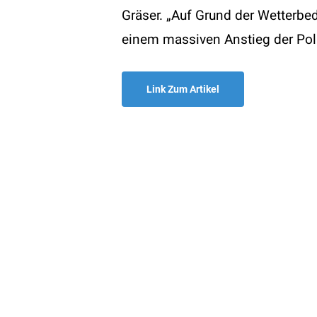
Gräser. „Auf Grund der Wetterbe
T:
+43
einem massiven Anstieg der Pol
E:
offi
Become a member
W:
www
Link Zum Artikel
© 2026 ÖGAI. Created by
DocBrown Media