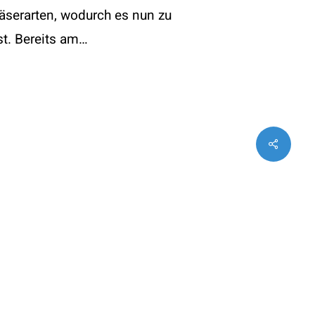
räserarten, wodurch es nun zu
Impressum
t. Bereits am…
Datenschutz
Statuten (PDF)
Share
twitter
facebook
instagram