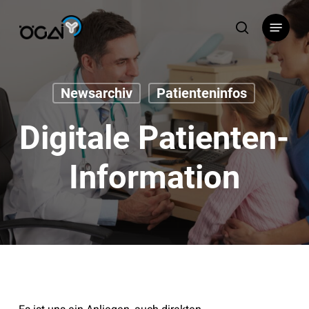
Skip
Menu
to
search
main
content
Newsarchiv
Patienteninfos
Digitale Patienten-
Information