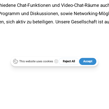
schiedene Chat-Funktionen und Video-Chat-Räume auc
t
Specials
rogramm und Diskussionen, sowie Networking-Möglic
 1 4051383 DW21
50 Jahre ÖGAI
 sich aktiv zu beteiligen. Unsere Gesellschaft ist au
ce@oegai.org
Next Generation
.oegai.org
Meetings