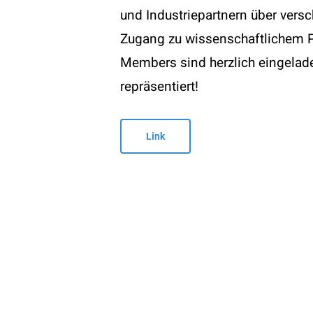
und Industriepartnern über ver
Kontak
Zugang zu wissenschaftlichem P
T:
+43
Members sind herzlich eingeladen,
E:
offi
Become a member
repräsentiert!
W:
www
Link
© 2026 ÖGAI. Created by
DocBrown Media