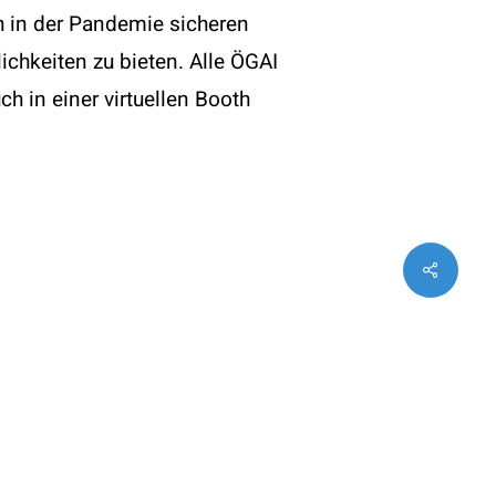
h in der Pandemie sicheren
Rechtliches
hkeiten zu bieten. Alle ÖGAI
Impressum
ch in einer virtuellen Booth
Datenschutz
Statuten (PDF)
Share
twitter
facebook
instagram