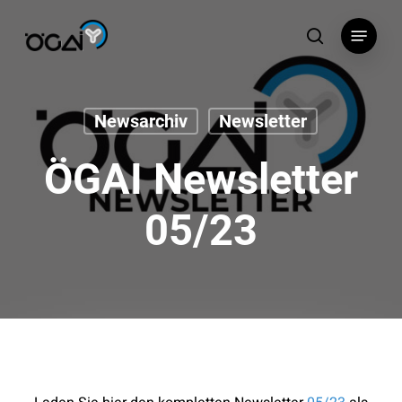
Skip
Menu
to
search
main
content
Newsarchiv
Newsletter
ÖGAI Newsletter
05/23