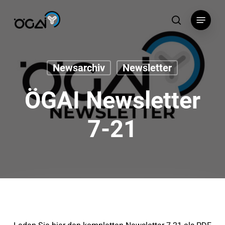
Skip
Menu
to
search
main
content
Newsarchiv
Newsletter
ÖGAI Newsletter
7-21