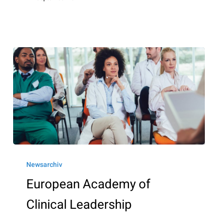
European
Academy
Newsarchiv
of
European Academy of
Clinical
Clinical Leadership
Leadership