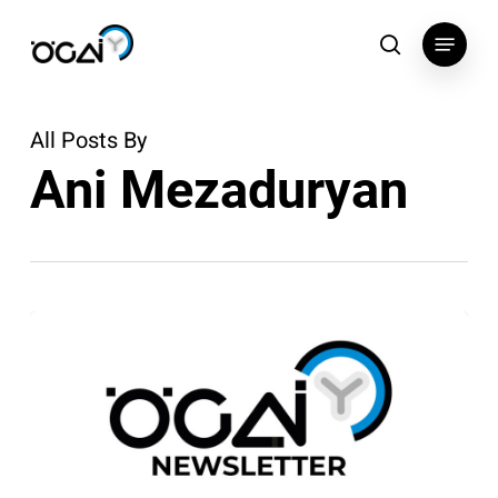
Skip
Menu
to
search
main
content
All Posts By
Ani Mezaduryan