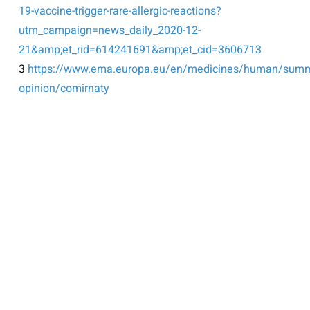
19-vaccine-trigger-rare-allergic-reactions?
utm_campaign=news_daily_2020-12-
21&amp;et_rid=614241691&amp;et_cid=3606713
3
https://www.ema.europa.eu/en/medicines/human/summ
opinion/comirnaty