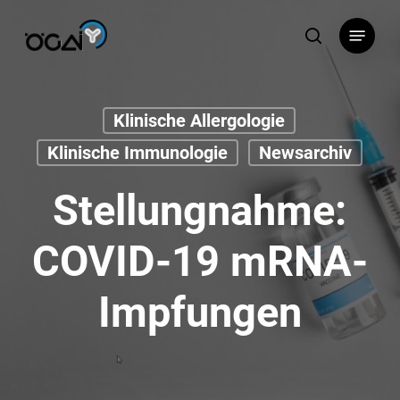
Skip
Menu
to
search
main
content
Klinische Allergologie
Klinische Immunologie
Newsarchiv
Stellungnahme:
COVID-19 mRNA-
Impfungen