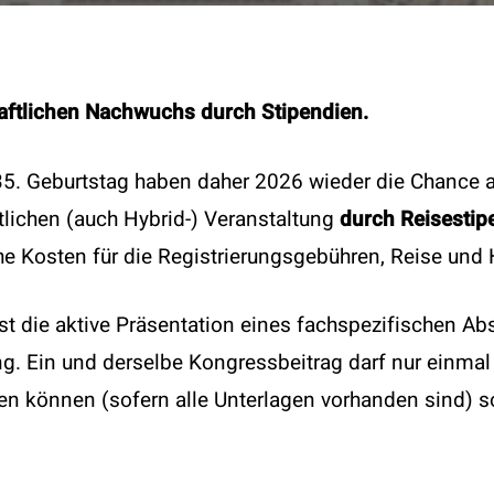
aftlichen Nachwuchs durch Stipendien.
5. Geburtstag haben daher 2026 wieder die Chance au
lichen (auch Hybrid-) Veranstaltung
durch Reisestip
 Kosten für die Registrierungsgebühren, Reise und 
t die aktive Präsentation eines fachspezifischen Abs
t
Specials
g. Ein und derselbe Kongressbeitrag darf nur einmal
ien können (sofern alle Unterlagen vorhanden sind) 
 1 4051383 DW21
50 Jahre ÖGAI
ce@oegai.org
Next Generation
.oegai.org
Meetings