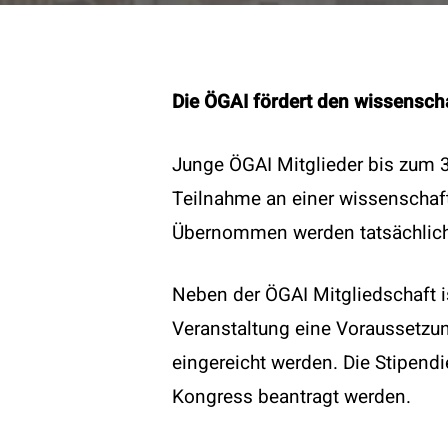
Die ÖGAI fördert den wissensch
Junge ÖGAI Mitglieder bis zum 3
Teilnahme an einer wissenschaft
Übernommen werden tatsächliche
Neben der ÖGAI Mitgliedschaft is
Kontak
Veranstaltung eine Voraussetzun
eingereicht werden. Die Stipend
T:
+43
Kongress beantragt werden.
E:
offi
Become a member
W:
www