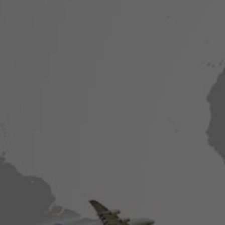
Hit enter to search or ESC to close