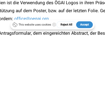
en ist die Verwendung des ÖGAI Logos in ihren Präs
tützung auf dem Poster, bzw. auf der letzten Folie. 
ordern:
office@oegai.org
.
tragsformular, dem eingereichten Abstract, der Bes
d als ein Gesamt-pdf Dokument mit reduzierter Größ
ai.org
) zu richten. Die Begutachtung der Ansuchen e
erkennung ist eine Bestätigung der Teilnahme am Kon
an ÖGAI Mitglieder unter 35 Jahre vergeben.
i und der 15. November eines jeweiligen Jahres.
isestipendien bis max 400,- Euro
für die Teilnahme a
. Juni 2026;
link zur Conference
)