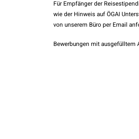
Für Empfänger der Reisestipendi
wie der Hinweis auf ÖGAI Unters
von unserem Büro per Email anf
© 2026 ÖGAI. Created by
DocBrown Media
Bewerbungen mit ausgefülltem An
und einem kurzen Lebenslauf sin
Sekretariat der ÖGAI (
office@oeg
Gesellschaft. Im Falle einer Zu
Die Reisestipendien werden nur 
Einreichtermine sind der 15. Ma
Zusätzlich vergibt die ÖGAI
8 Re
Immunology Conference
(13-17