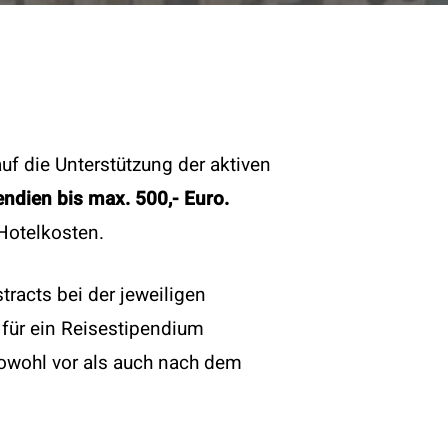
f die Unterstützung der aktiven
endien bis max. 500,- Euro.
Hotelkosten.
tracts bei der jeweiligen
Rechtliches
 für ein Reisestipendium
sowohl vor als auch nach dem
Impressum
Datenschutz
Statuten (PDF)