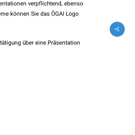
entationen verpflichtend, ebenso
Gerne können Sie das ÖGAI Logo
Share
twitter
facebook
instagram
tätigung über eine Präsentation
e in elektronischer Form an das
rfolgt durch den Vorstand der
gress vorzulegen.
n der
14th EFIS-EJI Tatra